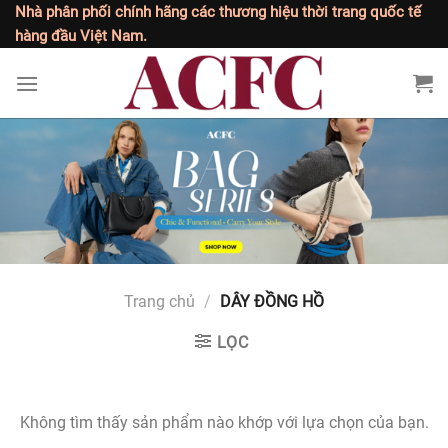
Bỏ
Nhà phân phối chính hãng các thương hiệu thời trang quốc tế
qua
hàng đầu Việt Nam.
nội
dung
Trang chủ
/
DÂY ĐỒNG HỒ
LỌC
Không tìm thấy sản phẩm nào khớp với lựa chọn của bạn.